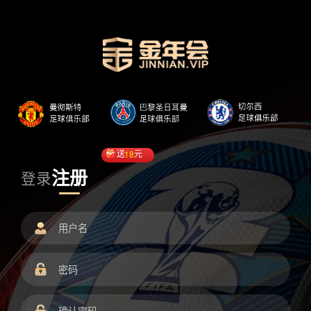
送
18
元
注册
登录