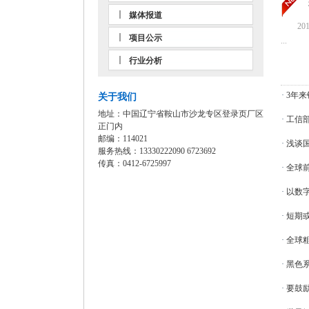
媒体报道
201
项目公示
...
行业分析
·
3年来
关于我们
地址：中国辽宁省鞍山市沙龙专区登录页厂区
·
工信部
正门内
邮编：114021
·
浅谈
服务热线：13330222090 6723692
传真：0412-6725997
·
全球前
·
以数
·
短期或
·
全球
·
黑色
·
要鼓