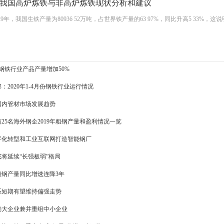
我国高炉炼铁与非高炉炼铁现状分析和建议
9年，我国生铁产量为80936 52万吨，占世界铁产量的63 97%，同比升高5 33
钢铁行业产品产量增加50%
：2020年1-4月份钢铁行业运行情况
国内管材市场发展趋势
25名海外钢企2019年粗钢产量和盈利情况一览
字化转型和工业互联网打造智能钢厂
将延续“长强板弱”格局
粗钢产量同比增速连降3年
系短期有望维持偏强走势
励大企业兼并重组中小企业