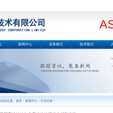
A
化
新闻中心
业务模式
技术能力
册
公司要闻
总体介绍
技术能力概况
片
媒体报道
设计咨询
冶金工程技术
念
项目公示
工程总承包
节能环保技术
采
行业分析
合同能源管理服务
城市服务
境
工程监理
勘测及岩土工程
智能制造
案例展示
现在的位置：
首页
>
新闻中心
>
行业分析
>