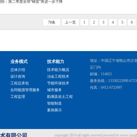
钢协：第二季度全球“钢需”将进一步下降
78条
上一页
1
2
3
4
5
6
地址：中国辽宁省鞍山市沙
业务模式
技术能力
正门内
总体介绍
技术能力概况
邮编：114021
设计咨询
冶金工程技术
服务热线：13330222090 6723
工程总承包
节能环保技术
传真：0412-6725997
合同能源管理服务
城市服务
工程监理
勘测及岩土工程
智能制造
案例展示
copyright 2014 all rights reseved prwered by www.cqxj